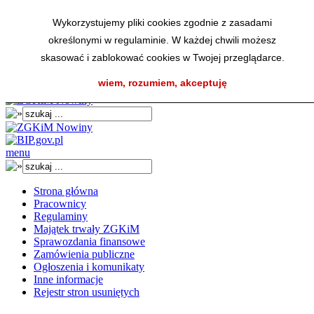
Wykorzystujemy pliki cookies zgodnie z zasadami
określonymi w regulaminie. W każdej chwili możesz
skasować i zablokować cookies w Twojej przeglądarce.
A
AA
AA
K
wiem, rozumiem, akceptuję
menu
Strona główna
Pracownicy
Regulaminy
Majątek trwały ZGKiM
Sprawozdania finansowe
Zamówienia publiczne
Ogłoszenia i komunikaty
Inne informacje
Rejestr stron usuniętych